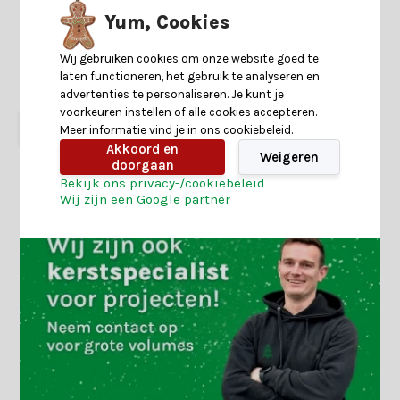
kunstkerstboom smal
kunstkerstboom smal
300xø80cm | groen
120xø41cm | groen
Yum, Cookies
4 reviews
Wij gebruiken cookies om onze website goed te
Shop is gesloten
Shop is gesloten
laten functioneren, het gebruik te analyseren en
139,-
129,-
37,99
29,-
advertenties te personaliseren. Je kunt je
voorkeuren instellen of alle cookies accepteren.
Meer informatie vind je in ons cookiebeleid.
Akkoord en
Weigeren
doorgaan
Bekijk ons privacy-/cookiebeleid
Wij zijn een Google partner