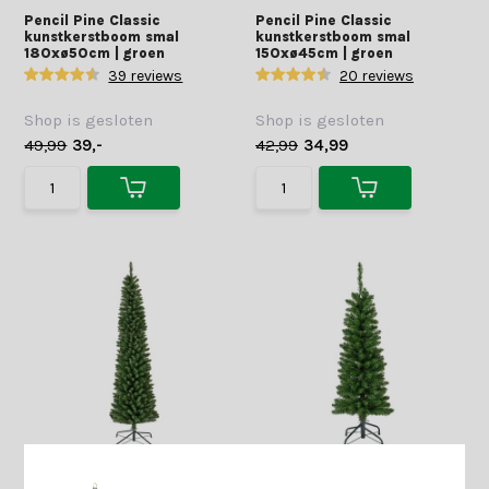
Pencil Pine Classic
Pencil Pine Classic
kunstkerstboom smal
kunstkerstboom smal
180xø50cm | groen
150xø45cm | groen
39 reviews
20 reviews
Shop is gesloten
Shop is gesloten
49,99
39,-
42,99
34,99
Pencil Pine Classic
Pencil Pine Classic