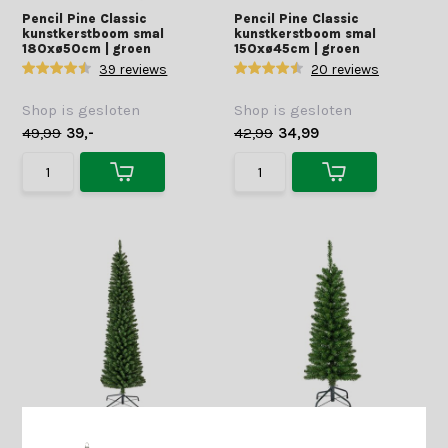
Pencil Pine Classic
Pencil Pine Classic
kunstkerstboom smal
kunstkerstboom smal
180xø50cm | groen
150xø45cm | groen
39 reviews
20 reviews
Shop is gesloten
Shop is gesloten
49,99
39,-
42,99
34,99
Pencil Pine Classic
Pencil Pine Classic