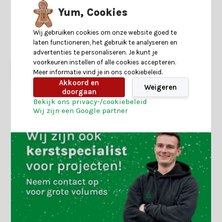
kunstkerstboom smal
kunstkerstboom smal
300xø80cm | groen
120xø41cm | groen
Yum, Cookies
4 reviews
Wij gebruiken cookies om onze website goed te
Shop is gesloten
Shop is gesloten
laten functioneren, het gebruik te analyseren en
139,-
129,-
37,99
29,-
advertenties te personaliseren. Je kunt je
voorkeuren instellen of alle cookies accepteren.
Meer informatie vind je in ons cookiebeleid.
Akkoord en
Weigeren
doorgaan
Bekijk ons privacy-/cookiebeleid
Wij zijn een Google partner