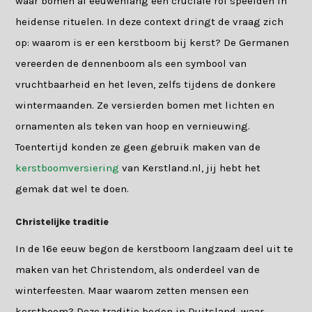
waar bomen al eeuwenlang een cruciale rol speelden in
heidense rituelen. In deze context dringt de vraag zich
op: waarom is er een kerstboom bij kerst? De Germanen
vereerden de dennenboom als een symbool van
vruchtbaarheid en het leven, zelfs tijdens de donkere
wintermaanden. Ze versierden bomen met lichten en
ornamenten als teken van hoop en vernieuwing.
Toentertijd konden ze geen gebruik maken van de
kerstboomversiering
van Kerstland.nl, jij hebt het
gemak dat wel te doen.
Christelijke traditie
In de 16e eeuw begon de kerstboom langzaam deel uit te
maken van het Christendom, als onderdeel van de
winterfeesten. Maar waarom zetten mensen een
kerstboom? Deze traditie begon in Duitsland, waar