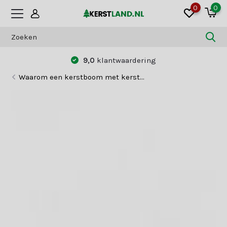
0
0
Betaal zoals jij dat wilt:
vooraf of achteraf
Waarom een kerstboom met kerst...