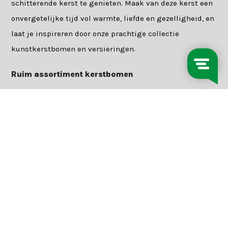
schitterende kerst te genieten. Maak van deze kerst een
onvergetelijke tijd vol warmte, liefde en gezelligheid, en
laat je inspireren door onze prachtige collectie
kunstkerstbomen en versieringen.
Ruim assortiment kerstbomen
Brampton kunstkerstboom
Toronto kunstker
215xø125cm | groen met 240
230xø140cm | gro
LED lampjes
300 LED lampjes
Shop is gesloten
Shop is gesloten