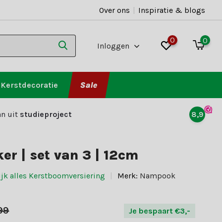
Over ons
|
Inspiratie & blogs
0
0
Inloggen
Kerstdecoratie
Sale
n uit
studieproject
8,9
er | set van 3 | 12cm
ijk alles Kerstboomversiering
Merk:
Nampook
99
Je bespaart €3,-