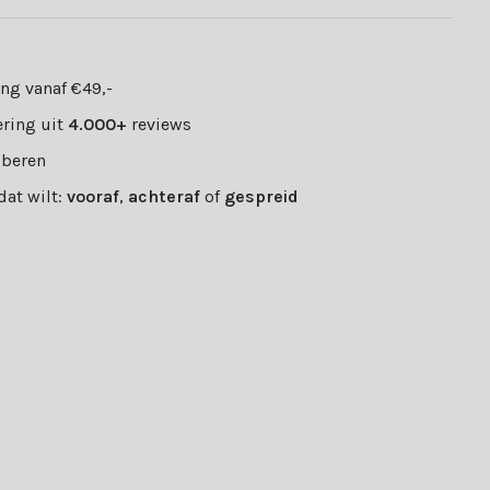
ng vanaf €49,-
ring uit
4.000+
reviews
oberen
 dat wilt:
vooraf
,
achteraf
of
gespreid