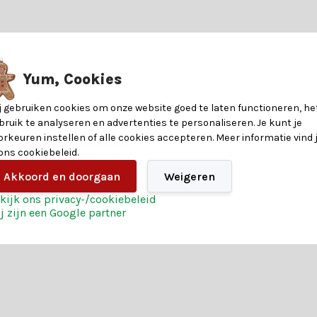
?
rstbomen. Of je nu zoekt naar klassieke ballen, sfeervolle lichtjes o
 je graag, en met onze handige keuzehulp vind je precies wat je zoekt.
8721037264310
t
Yum, Cookies
timent, maar ook van deze voordelen:
12
j gebruiken cookies om onze website goed te laten functioneren, he
bruik te analyseren en advertenties te personaliseren. Je kunt je
orkeuren instellen of alle cookies accepteren. Meer informatie vind 
Kunststof
 ons cookiebeleid.
at je inspireren en maak van jouw kerstboom een echte blikvanger. B
Akkoord en doorgaan
Weigeren
Multicolor
kijk ons privacy-/cookiebeleid
j zijn een Google partner
2 jaar