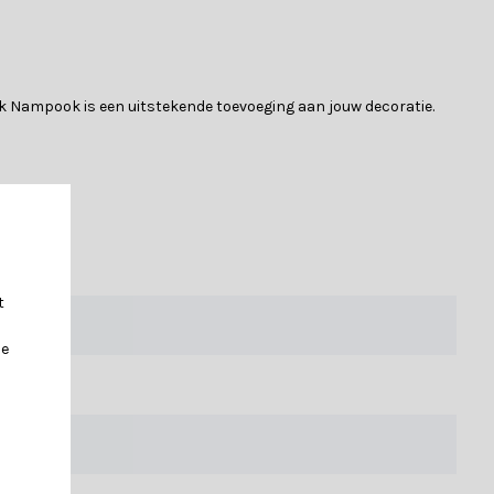
erk Nampook is een uitstekende toevoeging aan jouw decoratie.
icemedewerkers of maak gebruik van onze handige keuzehulp al
t
je