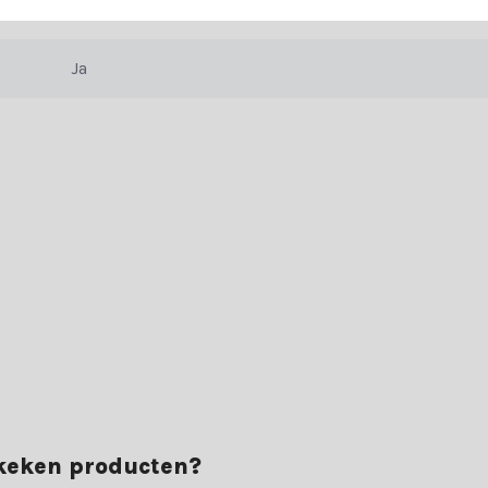
vaar het zelf en bestel vandaag nog jouw kerst magie.
Goud/wit
Ja
ekeken producten?