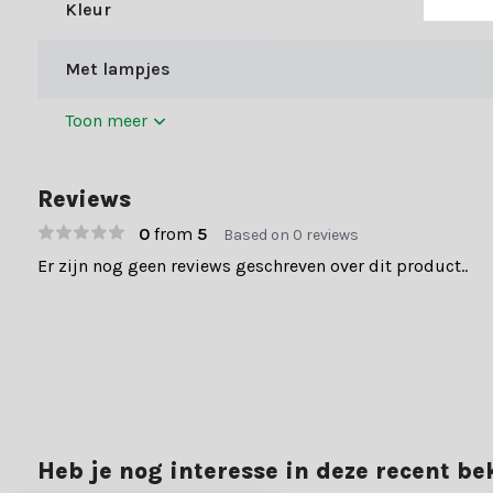
70.000+ klanten gingen je voor en beoordelen ons met een 9+. Er
Kleur
Met lampjes
Toon meer
Reviews
0
from
5
Based on 0 reviews
Er zijn nog geen reviews geschreven over dit product..
Heb je nog interesse in deze recent b