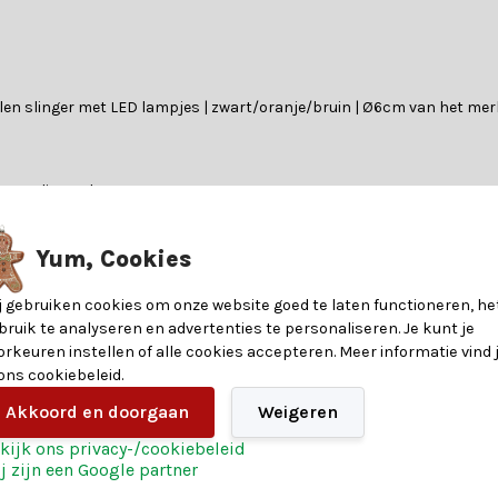
ballen slinger met LED lampjes | zwart/oranje/bruin | Ø6cm van het m
 van dit product.
?
Yum, Cookies
n kunstkerstbomen. Laat je adviseren door een van onze klantenserv
j gebruiken cookies om onze website goed te laten functioneren, he
8721037076050
bruik te analyseren en advertenties te personaliseren. Je kunt je
orkeuren instellen of alle cookies accepteren. Meer informatie vind 
 ons cookiebeleid.
ndere voordelen voor een magische kerst:
6
Akkoord en doorgaan
Weigeren
stelling
Textiel
kijk ons privacy-/cookiebeleid
j zijn een Google partner