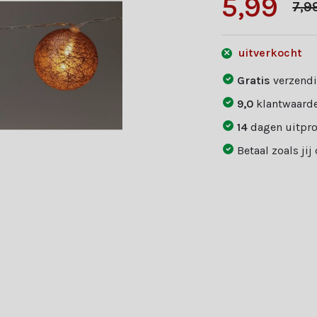
5,99
7,9
uitverkocht
Gratis
verzendi
9,0
klantwaarde
14
dagen uitpr
Betaal zoals jij