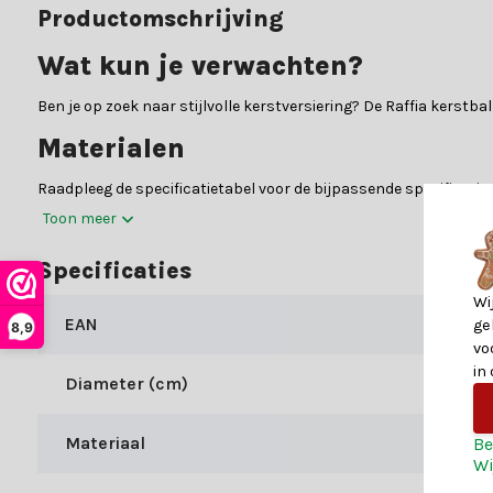
Productomschrijving
Wat kun je verwachten?
Ben je op zoek naar stijlvolle kerstversiering? De Raffia kerst
Materialen
Raadpleeg de specificatietabel voor de bijpassende specificaties
Toon meer
Waarom kiezen voor Kerstland.nl
Specificaties
Kerstland.nl is dé webshop op het gebied van kerstdecoratie e
kom je er niet helemaal uit.
Wi
EAN
ge
8,9
Shop bij Kerstland.nl
vo
in
Bij Kerstland.nl profiteer je naast onze expertise van allerlei a
Diameter (cm)
Voor 15:00 uur besteld? Is morgen al genieten van jouw be
Materiaal
Be
Vanaf 49,- profiteer je van gratis verzending
Wi