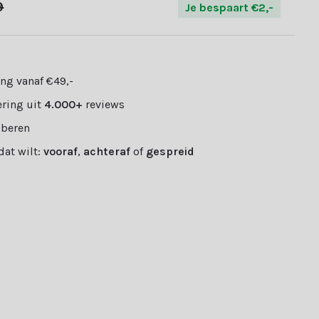
9
Je bespaart €2,-
ng vanaf €49,-
ring uit
4.000+
reviews
oberen
 dat wilt:
vooraf
,
achteraf
of
gespreid