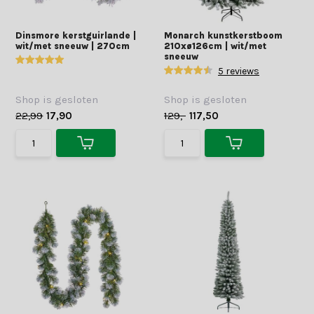
Dinsmore kerstguirlande |
Monarch kunstkerstboom
wit/met sneeuw | 270cm
210xø126cm | wit/met
sneeuw
5 reviews
Shop is gesloten
Shop is gesloten
22,99
17,90
129,-
117,50