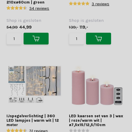
210xø60cm | groen
3 reviews
34 reviews
Shop is gesloten
Shop is gesloten
54,99
44,99
139,-
119,-
IJspegelverlichting | 360
LED kaarsen set van 3 | wax
LED lampjes | warm wit | 12
| roze/warm wit |
meter
ø7,5x15/12,5/10cm
31 reviews