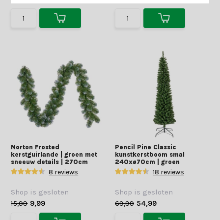
Norton Frosted
Pencil Pine Classic
kerstguirlande | groen met
kunstkerstboom smal
sneeuw details | 270cm
240xø70cm | groen
8 reviews
18 reviews
Shop is gesloten
Shop is gesloten
15,99
9,99
69,99
54,99