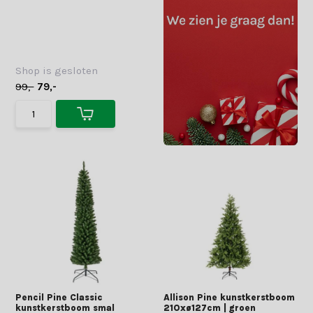
Shop is gesloten
99,-
79,-
Pencil Pine Classic
Allison Pine kunstkerstboom
kunstkerstboom smal
210xø127cm | groen