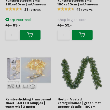
kunstkerstboom smal
kunstkerstboom smal
210xø60cm | wit/sneeuw
180xø50cm | wit/sneeuw
23 reviews
49 reviews
Op voorraad
Shop is gesloten
79,-
69,-
79,-
59,-
Kerstverlichting transparant
Norton Frosted
snoer | 40 LED lampjes |
kerstguirlande | groen met
warm wit | 3 meter
sneeuw details | 180cm