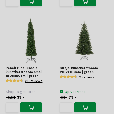
Pencil Pine Classic
Straja kunstkerstboom
kunstkerstboom smal
210xø109cm | groen
180xø50cm | groen
3 reviews
39 reviews
Shop is gesloten
Op voorraad
49,99
39,-
109,-
79,-