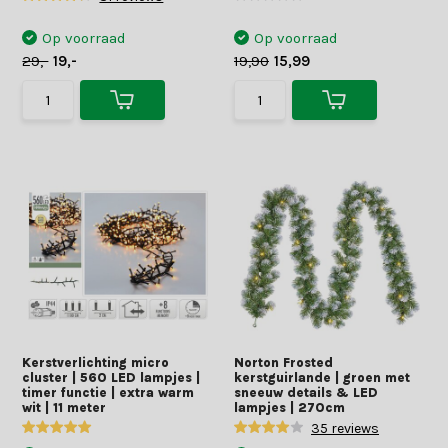
Op voorraad
Op voorraad
29,-
19,-
19,90
15,99
Kerstverlichting micro
Norton Frosted
cluster | 560 LED lampjes |
kerstguirlande | groen met
timer functie | extra warm
sneeuw details & LED
wit | 11 meter
lampjes | 270cm
35 reviews