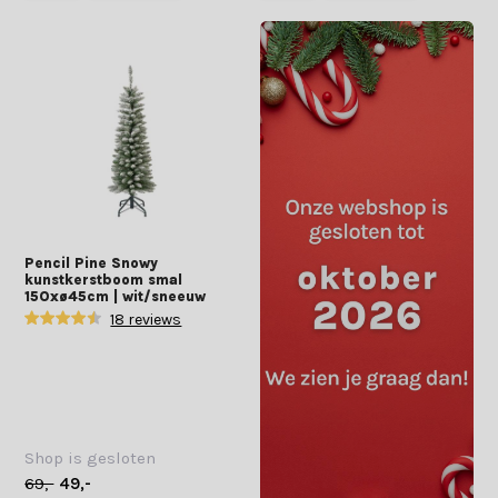
Pencil Pine Snowy
kunstkerstboom smal
150xø45cm | wit/sneeuw
18 reviews
Shop is gesloten
69,-
49,-