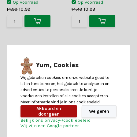
Op voorraad
Op voorraad
14,99
10,99
14,49
10,99
Yum, Cookies
Wij gebruiken cookies om onze website goed te
laten functioneren, het gebruik te analyseren en
advertenties te personaliseren. Je kunt je
voorkeuren instellen of alle cookies accepteren.
Kerstverlichting op
Forest Frosted Slim
Meer informatie vind je in ons cookiebeleid.
batterijen | 24 LED lampjes |
kunstkerstboom
Akkoord en
warm wit | 1,8 meter
230xø130cm | groen met
Weigeren
doorgaan
bevroren details
16 reviews
Bekijk ons privacy-/cookiebeleid
2 reviews
Wij zijn een Google partner
Shop is gesloten
Shop is gesloten
3,99
1,99
279,-
249,-