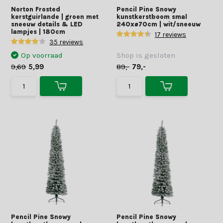
Norton Frosted
Pencil Pine Snowy
kerstguirlande | groen met
kunstkerstboom smal
sneeuw details & LED
240xø70cm | wit/sneeuw
lampjes | 180cm
17 reviews
35 reviews
Op voorraad
Shop is gesloten
9,69
5,99
89,-
79,-
Pencil Pine Snowy
Pencil Pine Snowy