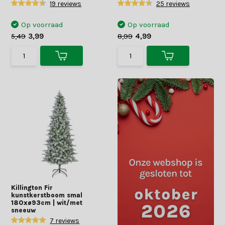
19 reviews
25 reviews
Op voorraad
Op voorraad
5,49
3,99
8,99
4,99
Killington Fir
kunstkerstboom smal
180xø93cm | wit/met
sneeuw
7 reviews