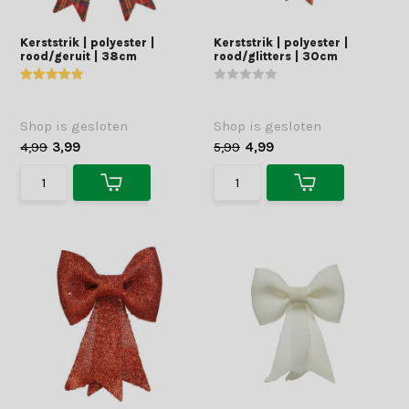
Kerststrik | polyester |
Kerststrik | polyester |
rood/geruit | 38cm
rood/glitters | 30cm
Shop is gesloten
Shop is gesloten
4,99
3,99
5,99
4,99