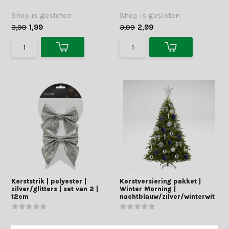
Shop is gesloten
Shop is gesloten
3,99
1,99
3,99
2,99
Kerststrik | polyester |
Kerstversiering pakket |
zilver/glitters | set van 2 |
Winter Morning |
12cm
nachtblauw/zilver/winterwit
Shop is gesloten
Shop is gesloten