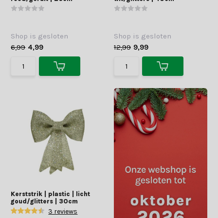
Shop is gesloten
Shop is gesloten
6,99
4,99
12,99
9,99
Kerststrik | plastic | licht
goud/glitters | 30cm
3 reviews