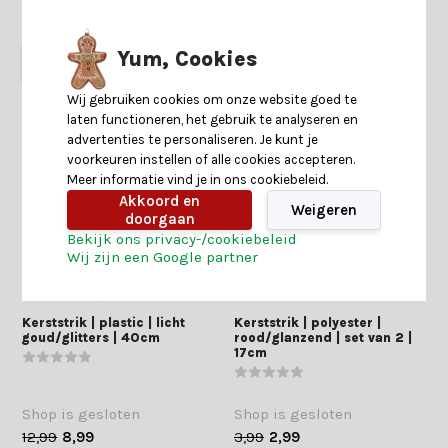
3,99
2,99
89,-
49,-
Yum, Cookies
Wij gebruiken cookies om onze website goed te
laten functioneren, het gebruik te analyseren en
advertenties te personaliseren. Je kunt je
voorkeuren instellen of alle cookies accepteren.
Meer informatie vind je in ons cookiebeleid.
Akkoord en
Weigeren
doorgaan
Bekijk ons privacy-/cookiebeleid
Wij zijn een Google partner
Kerststrik | plastic | licht
Kerststrik | polyester |
goud/glitters | 40cm
rood/glanzend | set van 2 |
17cm
Shop is gesloten
Shop is gesloten
12,99
8,99
3,99
2,99