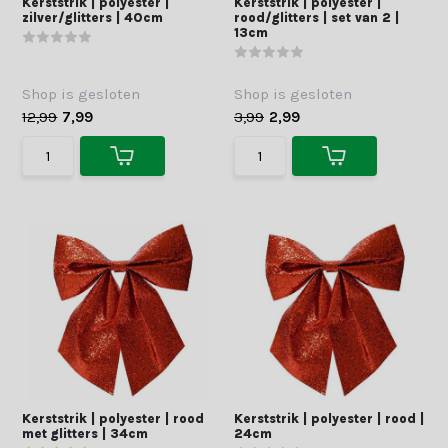
Kerststrik | polyester |
Kerststrik | polyester |
zilver/glitters | 40cm
rood/glitters | set van 2 |
13cm
Shop is gesloten
Shop is gesloten
12,99
7,99
3,99
2,99
Kerststrik | polyester | rood
Kerststrik | polyester | rood |
met glitters | 34cm
24cm