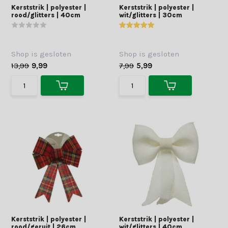
Kerststrik | polyester |
Kerststrik | polyester |
rood/glitters | 40cm
wit/glitters | 30cm
Shop is gesloten
Shop is gesloten
13,99
9,99
7,99
5,99
Kerststrik | polyester |
Kerststrik | polyester |
rood/geruit | 26cm
wit/glitters | 40cm