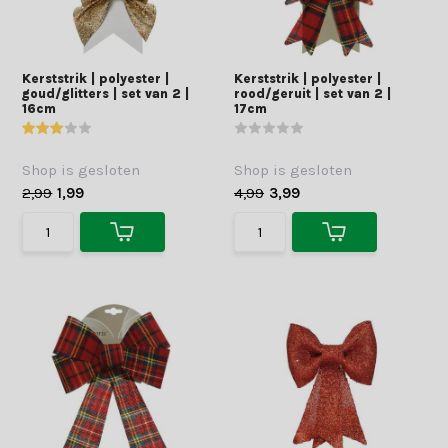
Kerststrik | polyester |
Kerststrik | polyester |
goud/glitters | set van 2 |
rood/geruit | set van 2 |
16cm
17cm
Shop is gesloten
Shop is gesloten
2,99
1,99
4,99
3,99