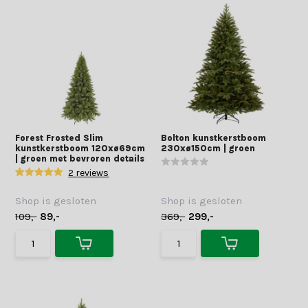
Forest Frosted Slim
Bolton kunstkerstboom
kunstkerstboom 120xø69cm
230xø150cm | groen
| groen met bevroren details
2 reviews
Shop is gesloten
Shop is gesloten
109,-
89,-
369,-
299,-