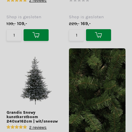
2 reviews
Shop is gesloten
Shop is gesloten
139,-
109,-
229,-
169,-
Grandis Snowy
kunstkerstboom
240xø162cm | wit/sneeuw
2 reviews