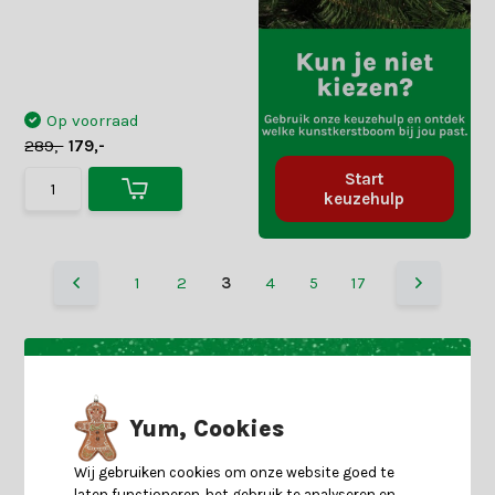
Op voorraad
289,-
179,-
Start
keuzehulp
1
2
3
4
5
17
Yum, Cookies
Wij gebruiken cookies om onze website goed te
laten functioneren, het gebruik te analyseren en