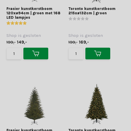
Frasier kunstkerstboom
Toronto kunstkerstboom
120xø94cm | groen met 168
215xø132cm | groen
LED lampjes
Shop is gesloten
Shop is gesloten
199,-
149,-
199,-
169,-
Frasier kunstkerstboom
Toronto kunstkerstboom