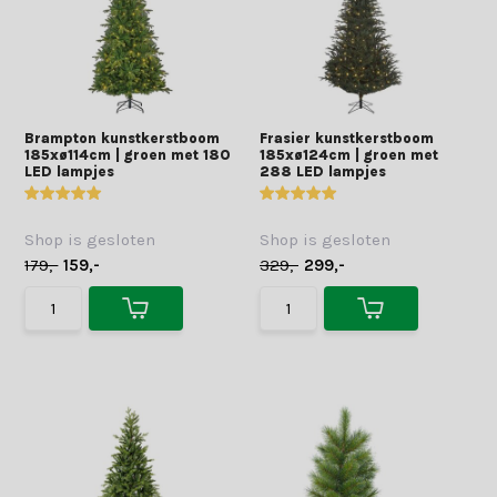
Brampton kunstkerstboom
Frasier kunstkerstboom
185xø114cm | groen met 180
185xø124cm | groen met
LED lampjes
288 LED lampjes
Shop is gesloten
Shop is gesloten
179,-
159,-
329,-
299,-