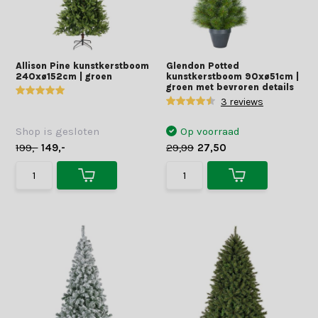
Allison Pine kunstkerstboom
Glendon Potted
240xø152cm | groen
kunstkerstboom 90xø51cm |
groen met bevroren details
3 reviews
Shop is gesloten
Op voorraad
199,-
149,-
29,99
27,50