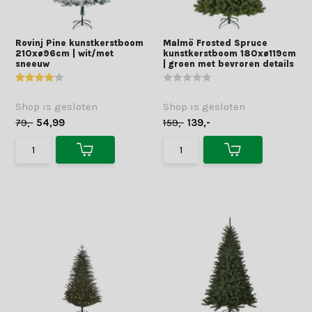
Rovinj Pine kunstkerstboom
Malmö Frosted Spruce
210xø96cm | wit/met
kunstkerstboom 180xø119cm
sneeuw
| groen met bevroren details
Shop is gesloten
Shop is gesloten
79,-
54,99
159,-
139,-