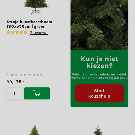
Straja kunstkerstboom
180xø96cm | groen
2 reviews
Shop is gesloten
99,-
79,-
Start
keuzehulp