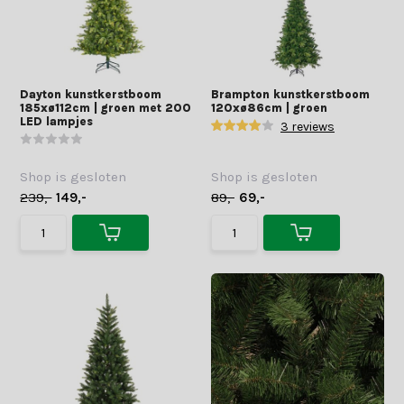
Dayton kunstkerstboom
Brampton kunstkerstboom
185xø112cm | groen met 200
120xø86cm | groen
LED lampjes
3 reviews
Shop is gesloten
Shop is gesloten
239,-
149,-
89,-
69,-