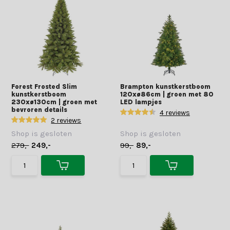
Forest Frosted Slim
Brampton kunstkerstboom
kunstkerstboom
120xø86cm | groen met 80
230xø130cm | groen met
LED lampjes
bevroren details
4 reviews
2 reviews
Shop is gesloten
Shop is gesloten
279,-
249,-
99,-
89,-