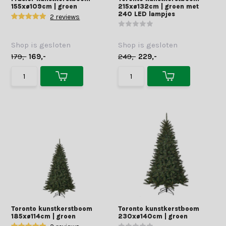
155xø109cm | groen
215xø132cm | groen met
240 LED lampjes
2 reviews
Shop is gesloten
Shop is gesloten
179,-
169,-
249,-
229,-
Toronto kunstkerstboom
Toronto kunstkerstboom
185xø114cm | groen
230xø140cm | groen